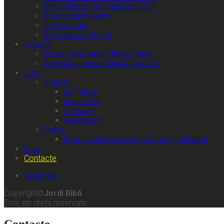
Mitja Marató de Granollers 2015
Mou-te pels Quiets
Insinuacions
Memòria de l’Infern
Accions
Dotze hores amb Màrius Serra
Amnistia Internacional #JoAcullo
Jordi
Viatges
La Palma
Nova York
Vietnam
Galápagos
Fotos
Mou-te pels Quiets. Un diumenge diferent
Blog
Contacte
facebook
Copyright©
Jordi Ribó
Tots els drets reservats
Contacte