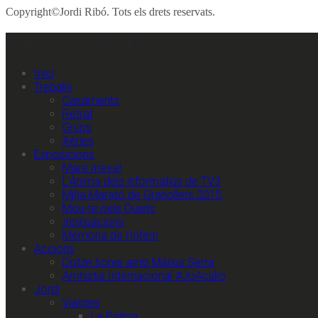
Copyright©Jordi Ribó. Tots els drets reservats.
Primary Mobile Navigation
Inici
Treballs
Casaments
Retrat
Grups
Aèries
Exposicions
Mare meva!
L’Ànima dels informatius de TV3
Mitja Marató de Granollers 2015
Mou-te pels Quiets
Insinuacions
Memòria de l’Infern
Accions
Dotze hores amb Màrius Serra
Amnistia Internacional #JoAcullo
Jordi
Viatges
La Palma