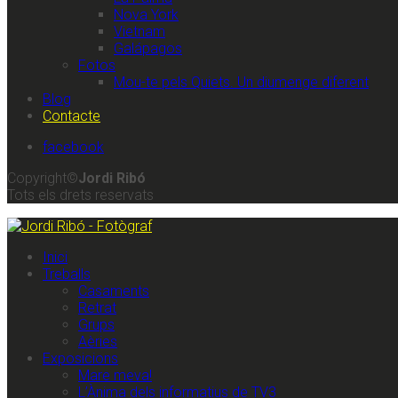
Nova York
Vietnam
Galápagos
Fotos
Mou-te pels Quiets. Un diumenge diferent
Blog
Contacte
facebook
Copyright©
Jordi Ribó
Tots els drets reservats
Inici
Treballs
Casaments
Retrat
Grups
Aèries
Exposicions
Mare meva!
L’Ànima dels informatius de TV3